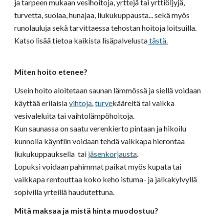
ja tarpeen mukaan vesihoitoja, yrttejä
tai yrttiöljyjä,
turvetta, suolaa, hunajaa, liukukuppausta... sekä myös
runolauluja
sekä tarvittaessa tehostan hoitoja
loitsu
illa
.
Katso lisää tietoa kaik
ista
lisäpalvelu
sta
tästä.
Miten hoito etenee?
Usein hoito aloitetaan saunan lämmössä ja siellä voidaan
käyttää erilaisia
vihtoja
,
turve
kääreitä tai vaikka
vesivaleluita tai vaihtolämpöhoitoja.
Kun saunassa on saatu verenkierto pintaan ja hikoilu
kunnolla käyntiin voidaan tehdä vaikkapa hierontaa
liukukuppauksella tai
jäsenkorjausta
.
Lopuksi voidaan pahimmat paikat myös kupata tai
vaikkapa rentouttaa koko keho istuma- ja jalkakylvyllä
sopivilla yrteillä haudutettuna.
Mitä maksaa ja mistä hinta muodostuu?