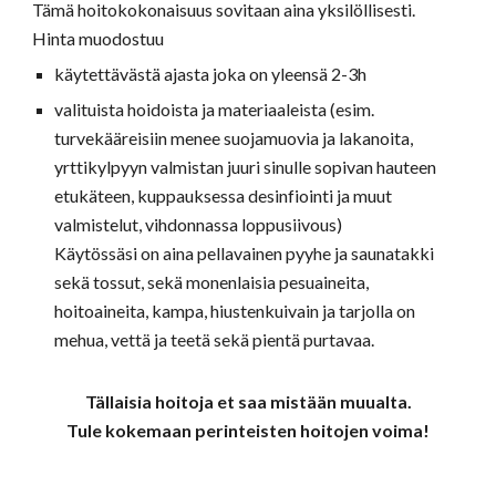
Tämä hoitokokonaisuus sovitaan aina yksilöllisesti.
Hinta muodostuu
käytettävästä ajasta joka on yleensä 2-3h
valituista hoidoista ja materiaaleista (esim.
turvekääreisiin menee suojamuovia ja lakanoita,
yrttikylpyyn valmistan juuri sinulle sopivan hauteen
etukäteen, kuppauksessa desinfiointi ja muut
valmistelut, vihdonnassa loppusiivous)
Käytössäsi on aina pellavainen pyyhe ja saunatakki
sekä tossut, sekä monenlaisia pesuaineita,
hoitoaineita, kampa, hiustenkuivain ja tarjolla on
mehua, vettä ja teetä sekä pientä purtavaa.
Tällaisia hoitoja et saa mistään muualta.
Tule kokemaan perinteisten hoitojen voima!