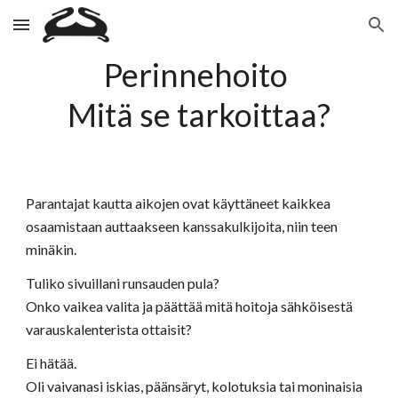
Skip to main content
Skip to navigation
Perinnehoito
Mitä se tarkoittaa?
Parantajat kautta aikojen ovat käyttäneet kaikkea
osaamistaan auttaakseen kanssakulkijoita, niin teen
minäkin.
Tuliko sivuillani runsauden pula?
Onko vaikea valita ja päättää mitä hoitoja sähköisestä
varauskalenterista ottaisit?
Ei hätää.
Oli vaivanasi iskias, päänsäryt, kolotuksia tai moninaisia