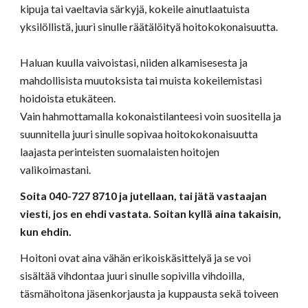
kipuja tai vaeltavia särkyjä
, kokeile ainutlaatuista
yksilöllistä, juuri sinulle räätälöityä hoitokokonaisuutta.
Haluan kuulla vaivoistasi, niiden alkamisesesta ja
mahdollisista muutoksista tai muista kokeilemistasi
hoidoista etukäteen.
Vain hahmottamalla kokonaistilanteesi voin suositella ja
suunnitella juuri sinulle sopivaa hoitokokonaisuutta
laajasta perinteisten suomalaisten hoitojen
valikoimastani.
Soita
040-727 8710
ja jutellaan, tai jätä vastaajan
viesti, jos en ehdi vastata. Soitan kyllä aina takaisin,
kun ehdin.
Hoitoni ovat aina vähän e
rikoiskäsittely
ä ja se
voi
sisältää vihdontaa juuri sinu
lle
sopivilla vihdoilla,
täsmähoitona jäsenkorjausta ja kuppausta sekä toiveen