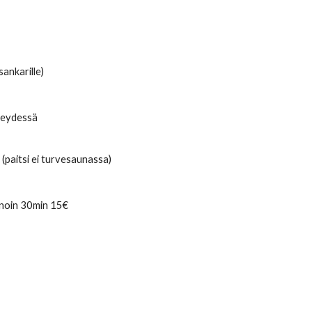
isankarille)
teydessä
(paitsi ei turvesaunassa)
n noin 30min 15€