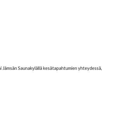
ai Jämsän
Saunakylällä kesätapahtumien yhteydessä,