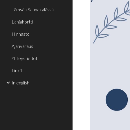
Jämsän Saunakylässä
Lahjakortti
Hinnasto
Ajanvaraus
Yhteystiedot
Linkit
In english