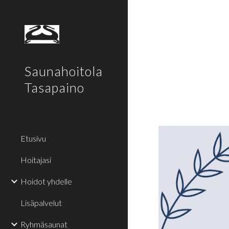
Sk
Saunahoitola
Tasapaino
Etusivu
Hoitajasi
Hoidot yhdelle
Lisäpalvelut
Ryhmäsaunat