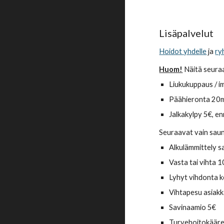
Lisäpalvelut
Hoidot yhdelle
ja
ry
Huom!
Näitä seura
Liukukuppaus / i
Päähieronta 20m
Jalkakylpy 5€
, e
Seuraavat vain sau
Alkulämmittely s
Vasta tai vihta 1
Lyhyt vihdonta k
Vihtapesu asiak
Savinaamio 5€
Turvehoitokääre n