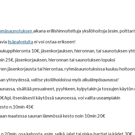
hmäsaunotuksen
aikana erillishinnoiteltuja yksilöhoitoja (esim. polttar
avia
lisäpalveluita
ei voi ostaa erikseen!
mukuppihieronta 10€, jäsenkorjauksen
,
hieronnan, tai saunotuksen yh
in 25€,
jäsenkorjauksen, hieronnan tai saunotuksen lopuksi
nnen jäsenkorjausta tai hierontaa, ryhmäsaunotuksissa kuuluu hoitoon 
nan yhteydessä,
valitse yksilöhoidoissa myös alkulämpösaunassa!
aunassa, sisältää pesuaineet, pyyhkeen, kylpytakin ja tossujen käytö
0€/kpl, itsenäisesti käytössä saunoessa, voi valita useampiakin
esto n
.10min 45€
kaan maatessa saunan lämmössä kesto noin 10min
20€
.20min, osa kehosta, esim. selkä, jalat tai niska-hartiat ja kädet 30€