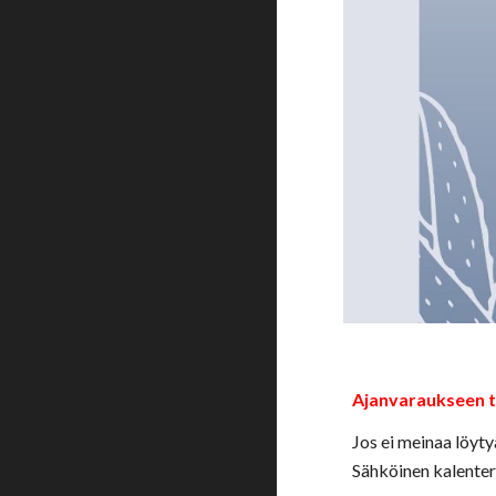
Ajanvaraukseen t
Jos ei meinaa löyty
Sähköinen kalenteri