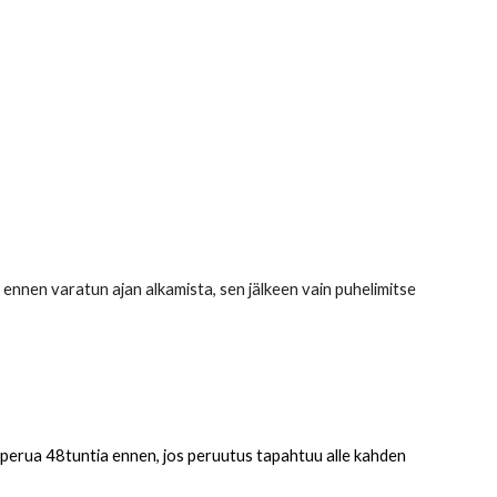
ennen varatun ajan alkamista, sen jälkeen vain puhelimitse
s perua
48tuntia
ennen, jos peruutus tapahtuu alle
kahden