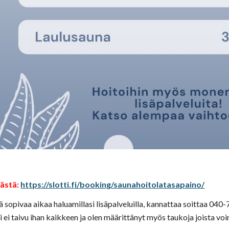
ästä:
https://slotti.fi/booking/saunahoitolatasapaino/
ä sopivaa aikaa haluamillasi lisäpalveluilla, kannattaa soittaa 040
 ei taivu ihan kaikkeen ja olen määrittänyt myös taukoja joista voin