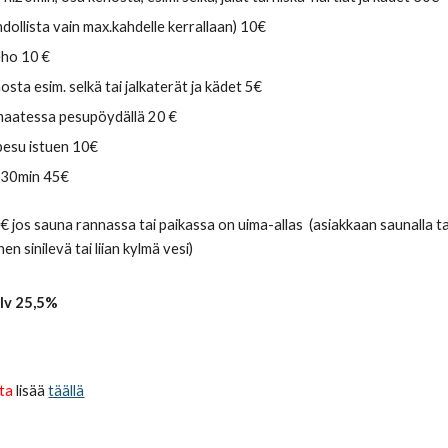
hd
ollista vain max.kahdelle kerrallaan)
10€
eho 10 €
osta esim. selkä tai jalkaterät ja kädet
5€
maatessa pesupöydällä 20 €
 pesu istuen 10€
n.30min 45€
0€ jos sauna rannassa
tai paikassa on uima-allas
(asiakkaan saunalla t
en sinilevä tai liian kylmä vesi
)
alv 25,5%
ta
lisää
täällä