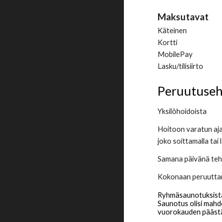
Maksutavat
Käteinen
Kortti
MobilePay
Lasku/tilisiirto
Peruutuse
Yksilöhoidoista
Hoitoon varatun aja
joko soittamalla tai 
Samana päivänä tehd
Kokonaan peruuttama
Ryhmäsaunotuksist
Saunotus o
lisi
mahdo
vuorokauden
päästä