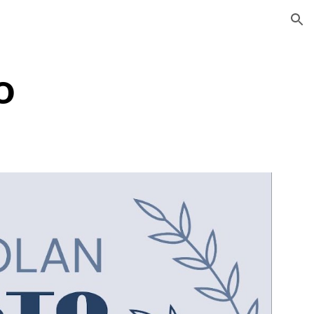
ion
o