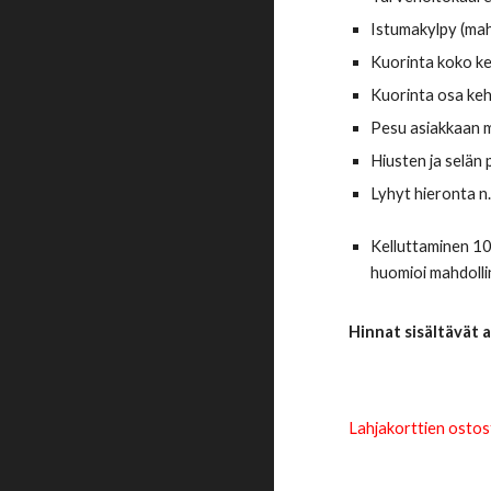
Istumakylpy (ma
K
uorinta koko k
Kuorinta
osa keh
Pesu asiakkaan 
Hiusten ja selän
Lyhyt hieronta 
Kelluttaminen 1
huomioi mahdollin
Hinnat sisältävät 
Lahjakorttien ostos