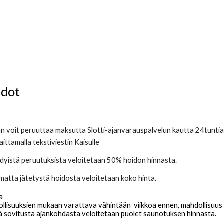
hdot
n voit peruuttaa maksutta Slotti-ajanvarauspalvelun kautta 24tuntia 
laittamalla tekstiviestin Kaisulle
yistä peruutuksista veloitetaan 50% hoidon hinnasta.
tta jätetystä hoidosta veloitetaan koko hinta.
a
llisuuksien mukaan varattava vähintään viikkoa ennen, mahdollisuu
 sovitusta ajankohdasta veloitetaan puolet saunotuksen hinnasta.