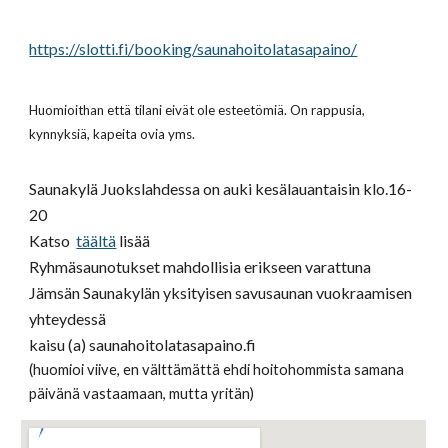
https://slotti.fi/booking/saunahoitolatasapaino/
Huom
ioithan että tilani eivät ole esteetömiä. On rappusia,
kynnyksiä, kapeita ovia yms.
Saunakylä Juokslahdessa on auki kesälauantaisin klo.16-
20
Katso
täältä
lisää
Ryhmäsaunotukset mahdollisia erikseen varattuna
Jämsän Saunakylän yksityisen savusaunan vuokraamisen
yhteydessä
kaisu (a)
saunahoitolatasapaino.fi
(huomioi viive, en välttämättä ehdi hoitohommista samana
päivänä vastaamaan, mutta yritän)