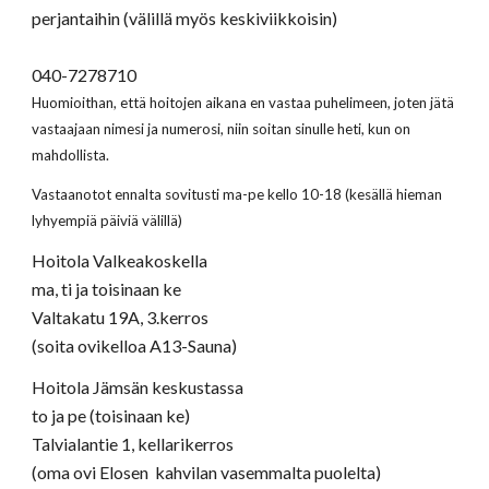
perjantaihin (välillä myös keskiviikkoisin)
040-7278710
Huomioithan, että hoitojen aikana en vastaa puhelimeen, joten jätä
vastaajaan nimesi ja numerosi, niin soitan sinulle heti, kun on
mahdollista.
Vastaanotot ennalta sovitusti ma-pe kello 10-18 (kesällä hieman
lyhyempiä päiviä välillä)
Hoitola Valkeakoskella
ma, ti ja toisinaan ke
Valtakatu 19A, 3.kerros
(soita ovikelloa A13-Sauna)
Hoitola Jämsän keskustassa
to ja pe (toisinaan ke)
Talvialantie 1, kellarikerros
(oma ovi Elosen kahvilan vasemmalta puolelta)