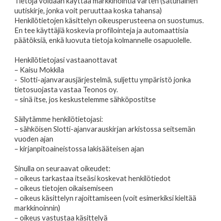
Tietoja voidaan käyttää markkinointia varten (satunainen
uutiskirje, jonka voit peruuttaa koska tahansa)
Henkilötietojen käsittelyn oikeusperusteena on suostumus.
En tee käyttäjiä koskevia profilointeja ja automaattisia
päätöksiä, enkä luovuta tietoja kolmannelle osapuolelle.
Henkilötietojasi vastaanottavat
– Kaisu Mokkila
- Slotti-ajanvarausjärjestelmä, suljettu ympäristö jonka
tietosuojasta vastaa Teonos oy.
– sinä itse, jos keskustelemme sähköpostitse
Säilytämme henkilötietojasi:
– sähköisen Slotti-ajanvarauskirjan arkistossa seitsemän
vuoden ajan
– kirjanpitoaineistossa lakisääteisen ajan
Sinulla on seuraavat oikeudet:
– oikeus tarkastaa itseäsi koskevat henkilötiedot
– oikeus tietojen oikaisemiseen
– oikeus käsittelyn rajoittamiseen (voit esimerkiksi kieltää
markkinoinnin)
– oikeus vastustaa käsittelyä